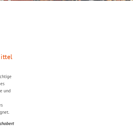
ttel
chtige
des
me und
es
gnet.
chobert