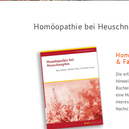
Homöopathie bei Heuschn
Homö
& Fä
Die er
Hinweis
Büchle
eine M
interes
Nachsc