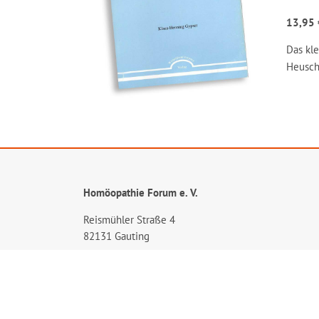
13,95 
Das kl
Heusch
Homöopathie Forum e. V.
Reismühler Straße 4
82131 Gauting
Tel: 089 / 89 40 42 40