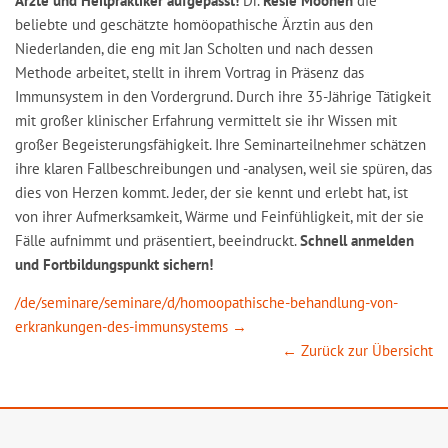
Ärzte und Heilpraktiker aufgepasst!
Dr.
Resie Moonen
die
beliebte und geschätzte homöopathische Ärztin aus den
Niederlanden, die eng mit Jan Scholten und nach dessen
Methode arbeitet, stellt in ihrem Vortrag in Präsenz das
Immunsystem in den Vordergrund. Durch ihre 35-Jährige Tätigkeit
mit großer klinischer Erfahrung vermittelt sie ihr Wissen mit
großer Begeisterungsfähigkeit. Ihre Seminarteilnehmer schätzen
ihre klaren Fallbeschreibungen und -analysen, weil sie spüren, das
dies von Herzen kommt. Jeder, der sie kennt und erlebt hat, ist
von ihrer Aufmerksamkeit, Wärme und Feinfühligkeit, mit der sie
Fälle aufnimmt und präsentiert, beeindruckt.
Schnell anmelden
und Fortbildungspunkt sichern!
/de/seminare/seminare/d/homoopathische-behandlung-von-
erkrankungen-des-immunsystems →
← Zurück zur Übersicht